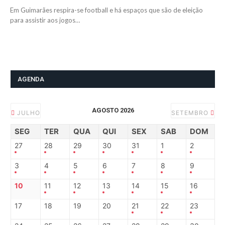
Em Guimarães respira-se football e há espaços que são de eleição
para assistir aos jogos…
AGENDA
AGOSTO 2026
JULHO
SETEMBRO
SEG
TER
QUA
QUI
SEX
SAB
DOM
27
28
29
30
31
1
2
3
4
5
6
7
8
9
10
11
12
13
14
15
16
17
18
19
20
21
22
23