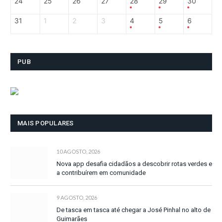
24
25
26
27
28
29
30
31
1
2
3
4
5
6
PUB
MAIS POPULARES
10 AGOSTO, 2026
Nova app desafia cidadãos a descobrir rotas verdes e
a contribuírem em comunidade
9 AGOSTO, 2026
De tasca em tasca até chegar a José Pinhal no alto de
Guimarães