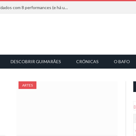
Mucho Flow alarga leque de convidados com 8 performances (e há uma saída)
DESCOBRIR GUIMARÃES
CRÓNICAS
O BAFO
ARTES