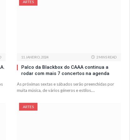
ARTES
D
11 JANEIRO, 2024
2 MINS READ
A.
Palco da Blackbox do CAAA continua a
rodar com mais 7 concertos na agenda
os
As próximas sextas e sábados serão preenchidas por
muita música, de vários géneros e estilos.…
ARTES