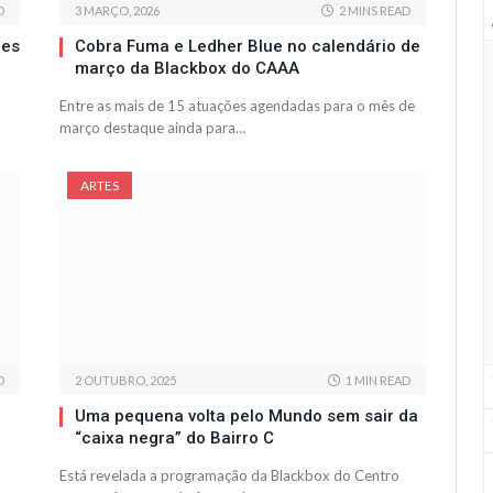
D
3 MARÇO, 2026
2 MINS READ
ães
Cobra Fuma e Ledher Blue no calendário de
março da Blackbox do CAAA
Entre as mais de 15 atuações agendadas para o mês de
março destaque ainda para…
ARTES
D
2 OUTUBRO, 2025
1 MIN READ
Uma pequena volta pelo Mundo sem sair da
“caixa negra” do Bairro C
Está revelada a programação da Blackbox do Centro