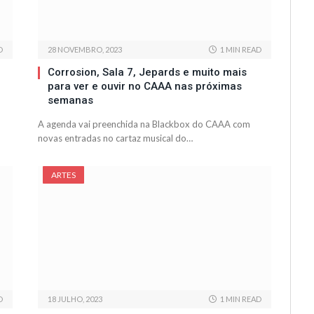
D
28 NOVEMBRO, 2023
1 MIN READ
Corrosion, Sala 7, Jepards e muito mais
para ver e ouvir no CAAA nas próximas
semanas
A agenda vai preenchida na Blackbox do CAAA com
novas entradas no cartaz musical do…
ARTES
D
18 JULHO, 2023
1 MIN READ