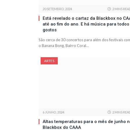
20 SETEMBRO, 2024
2 MINS REA
Está revelado o cartaz da Blackbox no C
até ao fim do ano. E há música para todos
gostos
São cerca de 30 concertos para além dos festivais co
o Banana Bong, Bairro Coral…
ARTES
6 JUNHO, 2024
2 MINS REA
Altas temperaturas para o mês de junho 
Blackbox do CAAA