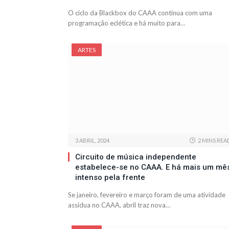
O ciclo da Blackbox do CAAA continua com uma
programação eclética e há muito para…
ARTES
3 ABRIL, 2024
2 MINS REA
Circuito de música independente
estabelece-se no CAAA. E há mais um mê
intenso pela frente
Se janeiro, fevereiro e março foram de uma atividade
assídua no CAAA, abril traz nova…