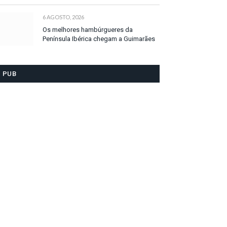
6 AGOSTO, 2026
Os melhores hambúrgueres da
Península Ibérica chegam a Guimarães
PUB