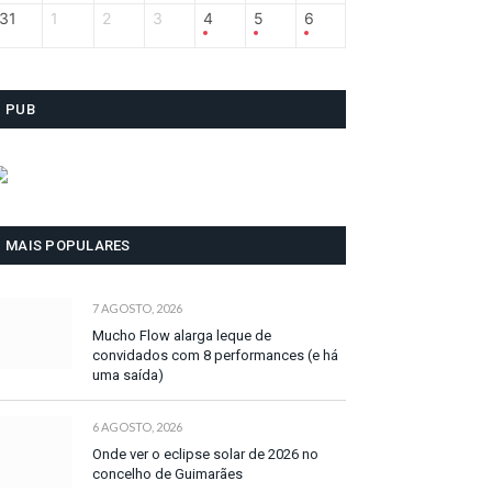
31
1
2
3
4
5
6
PUB
MAIS POPULARES
7 AGOSTO, 2026
Mucho Flow alarga leque de
convidados com 8 performances (e há
uma saída)
6 AGOSTO, 2026
Onde ver o eclipse solar de 2026 no
concelho de Guimarães