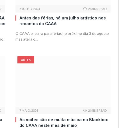
D
5 JULHO, 2024
2 MINS READ
AAA
Antes das férias, há um julho artístico nos
 os
recantos do CAAA
O CAAA encerra para férias no próximo dia 3 de agosto
mo
mas até lá o…
ARTES
D
7 MAIO, 2024
2 MINS READ
na
As noites são de muita música na Blackbox
do CAAA neste mês de maio