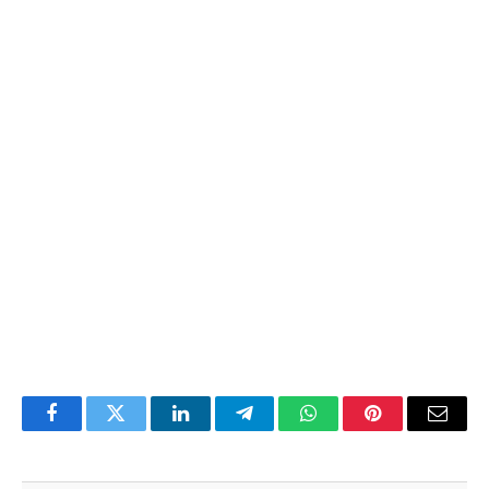
Facebook
Twitter
LinkedIn
Telegram
WhatsApp
Pinterest
Email