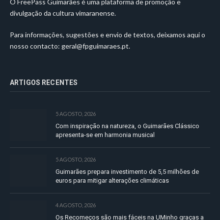
O FreePass Guimarães é uma plataforma de promoção e
divulgação da cultura vimaranense.
Para informações, sugestões e envio de textos, deixamos aqui o
nosso contacto:
geral@fpguimaraes.pt
.
ARTIGOS RECENTES
5 AGOSTO, 2026
Com inspiração na natureza, o Guimarães Clássico
apresenta-se em harmonia musical
5 AGOSTO, 2026
Guimarães prepara investimento de 5,5 milhões de
euros para mitigar alterações climáticas
4 AGOSTO, 2026
Os Recomeços são mais fáceis na UMinho graças a