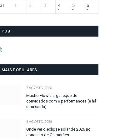
31
1
2
3
4
5
6
PUB
MAIS POPULARES
7 AGOSTO, 2026
Mucho Flow alarga leque de
convidados com 8 performances (e há
uma saída)
6 AGOSTO, 2026
Onde ver o eclipse solar de 2026 no
concelho de Guimarães