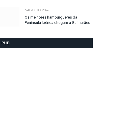
6 AGOSTO, 2026
Os melhores hambúrgueres da
Península Ibérica chegam a Guimarães
PUB