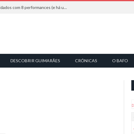
Mucho Flow alarga leque de convidados com 8 performances (e há uma saída)
DESCOBRIR GUIMARÃES
CRÓNICAS
O BAFO