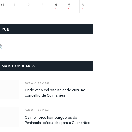
31
1
2
3
4
5
6
PUB
MAIS POPULARES
6 AGOSTO, 2026
Onde ver o eclipse solar de 2026 no
concelho de Guimarães
6 AGOSTO, 2026
Os melhores hambúrgueres da
Península Ibérica chegam a Guimarães