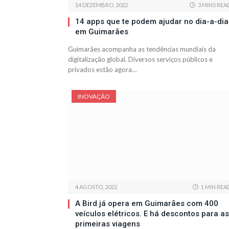
14 DEZEMBRO, 2022
3 MINS REA
14 apps que te podem ajudar no dia-a-dia
em Guimarães
Guimarães acompanha as tendências mundiais da
digitalização global. Diversos serviços públicos e
privados estão agora…
INOVAÇÃO
4 AGOSTO, 2022
1 MIN REA
A Bird já opera em Guimarães com 400
veículos elétricos. E há descontos para as
primeiras viagens