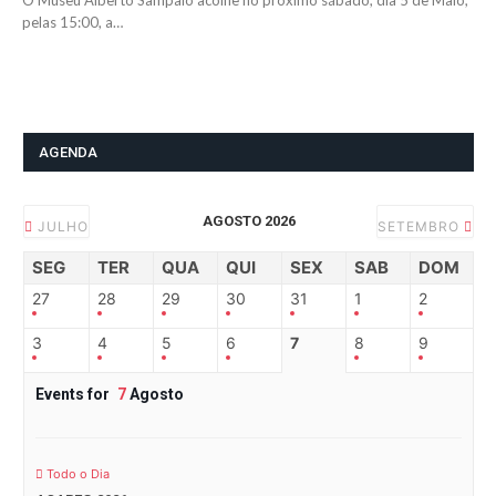
O Museu Alberto Sampaio acolhe no próximo sábado, dia 5 de Maio,
pelas 15:00, a…
AGENDA
AGOSTO 2026
JULHO
SETEMBRO
SEG
TER
QUA
QUI
SEX
SAB
DOM
27
28
29
30
31
1
2
3
4
5
6
7
8
9
Events for
7
Agosto
Todo o Dia