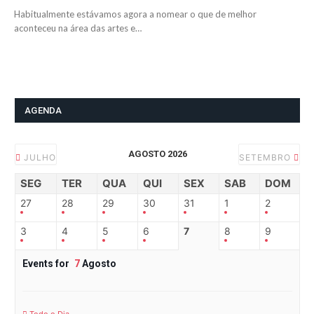
Habitualmente estávamos agora a nomear o que de melhor
aconteceu na área das artes e…
AGENDA
AGOSTO 2026
JULHO
SETEMBRO
SEG
TER
QUA
QUI
SEX
SAB
DOM
27
28
29
30
31
1
2
3
4
5
6
7
8
9
Events for
7
Agosto