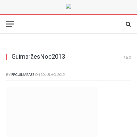
GuimarãesNoc2013
0
BY
FPGUIMARÃES
ON
30 JULHO, 2015