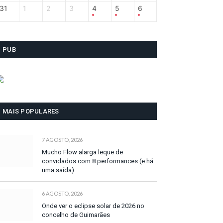
31
1
2
3
4
5
6
PUB
MAIS POPULARES
7 AGOSTO, 2026
Mucho Flow alarga leque de
convidados com 8 performances (e há
uma saída)
6 AGOSTO, 2026
Onde ver o eclipse solar de 2026 no
concelho de Guimarães