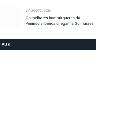
6 AGOSTO, 2026
Os melhores hambúrgueres da
Península Ibérica chegam a Guimarães
PUB