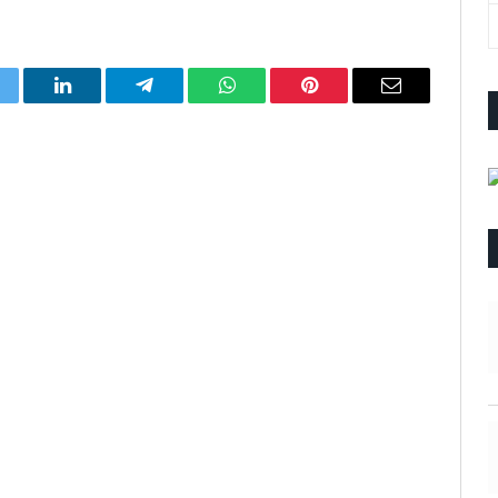
itter
LinkedIn
Telegram
WhatsApp
Pinterest
Email