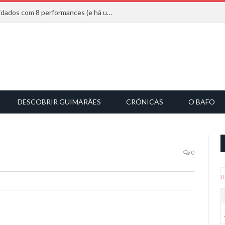
Mucho Flow alarga leque de convidados com 8 performances (e há uma saída)
DESCOBRIR GUIMARÃES
CRÓNICAS
O BAFO
0