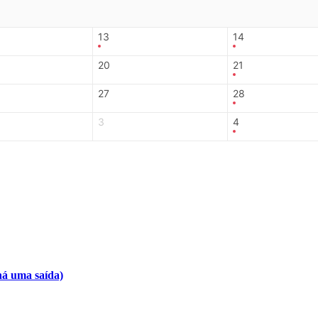
13
14
20
21
27
28
3
4
há uma saída)