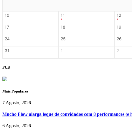
10
11
12
17
18
19
24
25
26
31
1
2
PUB
Mais Populares
7 Agosto, 2026
Mucho Flow alarga leque de convidados com 8 performances (e 
6 Agosto, 2026