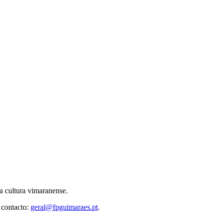
 cultura vimaranense.
 contacto:
geral@fpguimaraes.pt
.