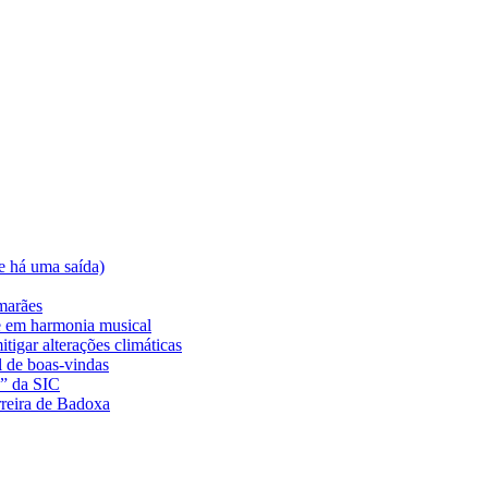
e há uma saída)
marães
e em harmonia musical
tigar alterações climáticas
l de boas-vindas
a” da SIC
rreira de Badoxa