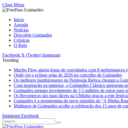
Close Menu
Inicio
Agenda
Notícias
Descobrir Guimarães
Crónicas
O Bafo
Facebook
X (Twitter)
Instagram
Trending
Mucho Flow alarga leque de convidados com 8 performances (
Onde ver o eclipse solar de 2026 no concelho de Guimarães
Os melhores hambúrgueres da Península Ibérica chegam a Gui
Com inspiração na natureza, o Guimarães Clássico apresenta-s
Guimarães prepara investimento de 5,5 milhões de euros para mi
Os Recomeços são mais fáceis na UMinho graças a este festiva
Guimarães é a protagonista do novo episódio de “A Minha Ru
Multiusos de Guimarães acolhe a celebração dos 15 anos de ca
Instagram
Facebook