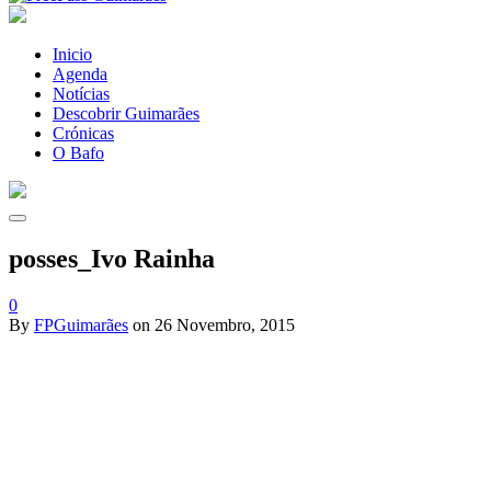
Inicio
Agenda
Notícias
Descobrir Guimarães
Crónicas
O Bafo
posses_Ivo Rainha
0
By
FPGuimarães
on
26 Novembro, 2015