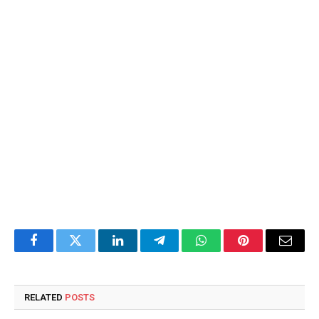
Facebook
Twitter
LinkedIn
Telegram
WhatsApp
Pinterest
Email
RELATED
POSTS