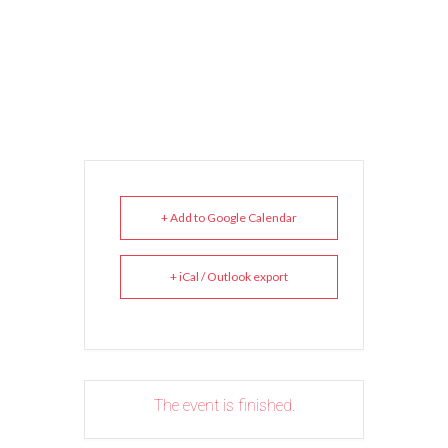
+ Add to Google Calendar
+ iCal / Outlook export
The event is finished.