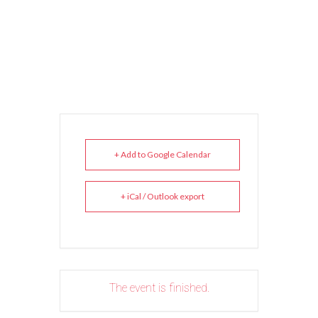
+ Add to Google Calendar
+ iCal / Outlook export
The event is finished.