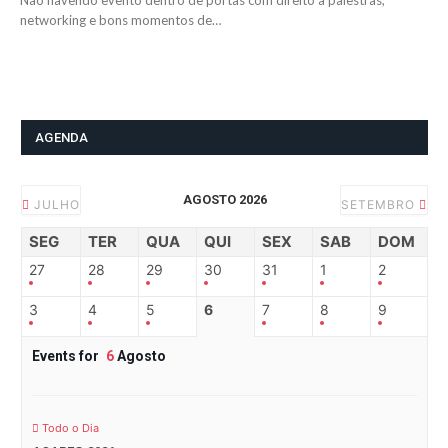
Não havendo evento dentro de portas com direito a palestras,
networking e bons momentos de…
AGENDA
AGOSTO 2026
JULHO
SETEMBRO
SEG
TER
QUA
QUI
SEX
SAB
DOM
27
28
29
30
31
1
2
3
4
5
6
7
8
9
Events for
6
Agosto
Todo o Dia