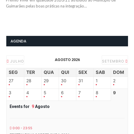
Prémio Viver em Igualdade 2020/21 atribuído ao Município de
Guimarães pelas boas práticas na integração…
AGENDA
AGOSTO 2026
JULHO
SETEMBRO
SEG
TER
QUA
QUI
SEX
SAB
DOM
27
28
29
30
31
1
2
3
4
5
6
7
8
9
Events for
9
Agosto
0:00 - 23:55