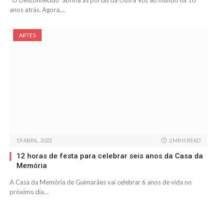
“O Desconhecido” abriria as portas da Outra Voz ao mundo há 10
anos atrás. Agora,…
ARTES
19 ABRIL, 2022
2 MINS READ
12 horas de festa para celebrar seis anos da Casa da
Memória
A Casa da Memória de Guimarães vai celebrar 6 anos de vida no
próximo dia…