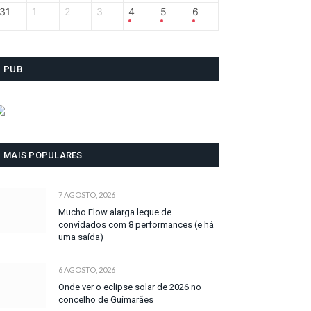
31
1
2
3
4
5
6
PUB
MAIS POPULARES
7 AGOSTO, 2026
Mucho Flow alarga leque de
convidados com 8 performances (e há
uma saída)
6 AGOSTO, 2026
Onde ver o eclipse solar de 2026 no
concelho de Guimarães