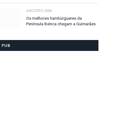
6 AGOSTO, 2026
Os melhores hambúrgueres da
Península Ibérica chegam a Guimarães
PUB