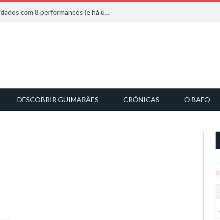
Mucho Flow alarga leque de convidados com 8 performances (e há uma saída)
DESCOBRIR GUIMARÃES
CRÓNICAS
O BAFO