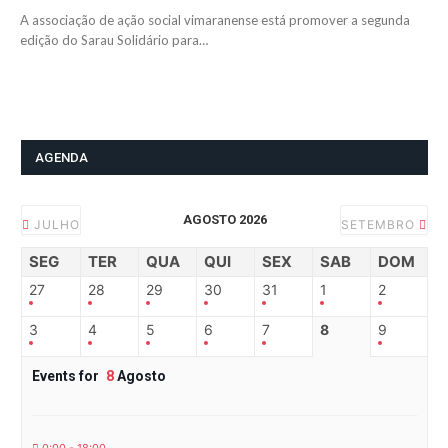
A associação de ação social vimaranense está promover a segunda
edição do Sarau Solidário para…
AGENDA
AGOSTO 2026
JULHO
SETEMBRO
SEG
TER
QUA
QUI
SEX
SAB
DOM
27
28
29
30
31
1
2
3
4
5
6
7
8
9
Events for
8
Agosto