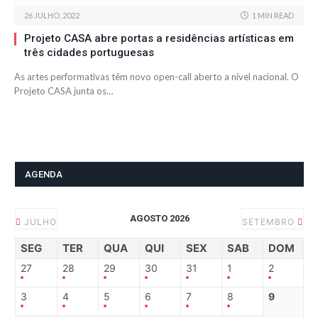
26 JULHO, 2022
1 MIN READ
Projeto CASA abre portas a residências artísticas em
três cidades portuguesas
As artes performativas têm novo open-call aberto a nível nacional. O
Projeto CASA junta os…
AGENDA
AGOSTO 2026
JULHO
SETEMBRO
SEG
TER
QUA
QUI
SEX
SAB
DOM
27
28
29
30
31
1
2
3
4
5
6
7
8
9