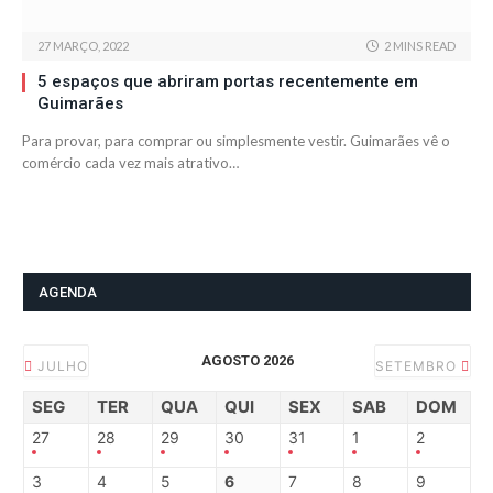
27 MARÇO, 2022
2 MINS READ
5 espaços que abriram portas recentemente em
Guimarães
Para provar, para comprar ou simplesmente vestir. Guimarães vê o
comércio cada vez mais atrativo…
AGENDA
AGOSTO 2026
JULHO
SETEMBRO
SEG
TER
QUA
QUI
SEX
SAB
DOM
27
28
29
30
31
1
2
3
4
5
6
7
8
9