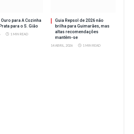
 Ouro para A Cozinha
Guia Repsol de 2026 não
Prata para o S. Gião
brilha para Guimarães, mas
altas recomendações
6
1 MIN READ
mantêm-se
14 ABRIL, 2026
1 MIN READ