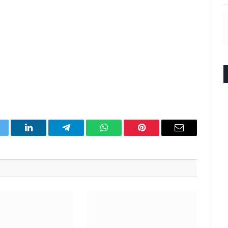
itter
LinkedIn
Telegram
WhatsApp
Pinterest
Email