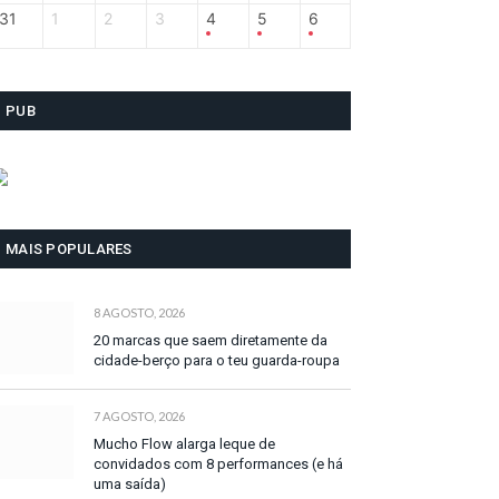
31
1
2
3
4
5
6
PUB
MAIS POPULARES
8 AGOSTO, 2026
20 marcas que saem diretamente da
cidade-berço para o teu guarda-roupa
7 AGOSTO, 2026
Mucho Flow alarga leque de
convidados com 8 performances (e há
uma saída)