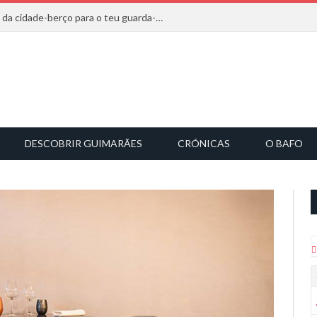
20 marcas que saem diretamente da cidade-berço para o teu guarda-roupa
DESCOBRIR GUIMARÃES
CRÓNICAS
O BAFO