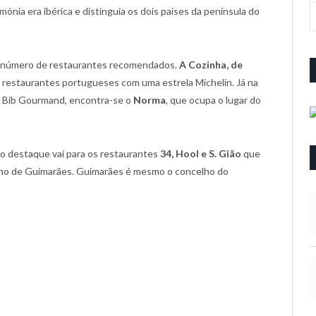
ónia era ibérica e distinguia os dois países da península do
o número de restaurantes recomendados.
A Cozinha, de
es restaurantes portugueses com uma estrela Michelin. Já na
lo Bib Gourmand, encontra-se o
Norma
, que ocupa o lugar do
o destaque vai para os restaurantes
34, Hool e S. Gião
que
ho de Guimarães. Guimarães é mesmo o concelho do