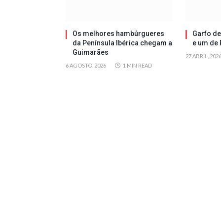
Os melhores hambúrgueres
Garfo de
da Península Ibérica chegam a
e um de 
Guimarães
27 ABRIL, 202
6 AGOSTO, 2026
1 MIN READ