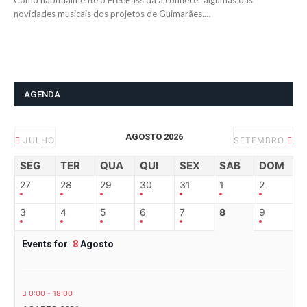
Como habitualmente o FreePass dá a conhecer algumas das
novidades musicais dos projetos de Guimarães.…
AGENDA
AGOSTO 2026
JULHO
SETEMBRO
SEG
TER
QUA
QUI
SEX
SAB
DOM
27
28
29
30
31
1
2
3
4
5
6
7
8
9
Events for
8
Agosto
0:00 - 18:00