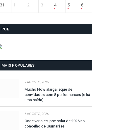
31
1
2
3
4
5
6
PUB
MAIS POPULARES
7 AGOSTO, 2026
Mucho Flow alarga leque de
convidados com 8 performances (e há
uma saída)
6 AGOSTO, 2026
Onde ver o eclipse solar de 2026 no
concelho de Guimarães