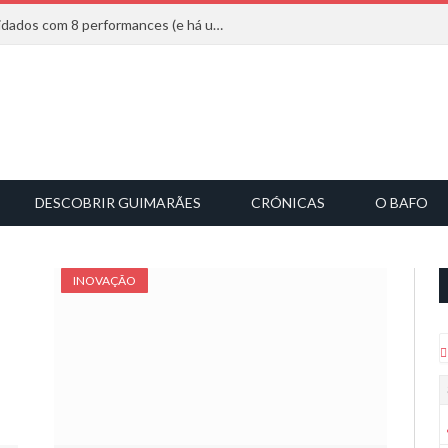
Mucho Flow alarga leque de convidados com 8 performances (e há uma saída)
DESCOBRIR GUIMARÃES
CRÓNICAS
O BAFO
INOVAÇÃO