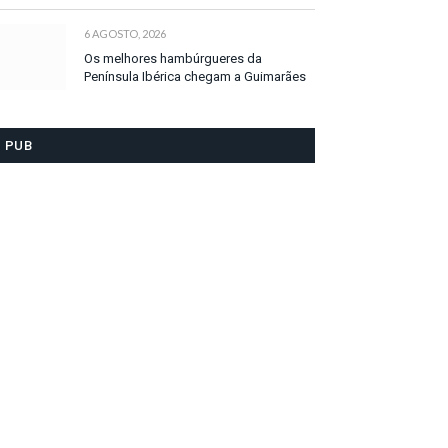
6 AGOSTO, 2026
Os melhores hambúrgueres da
Península Ibérica chegam a Guimarães
PUB