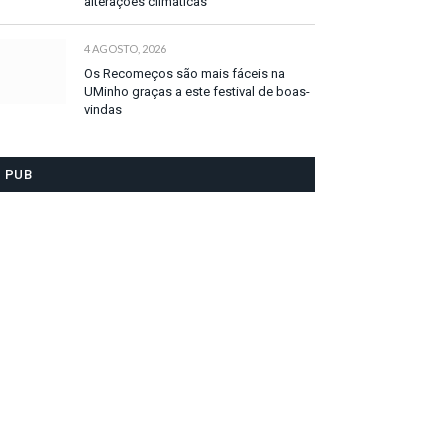
alterações climáticas
4 AGOSTO, 2026
Os Recomeços são mais fáceis na
UMinho graças a este festival de boas-
vindas
PUB