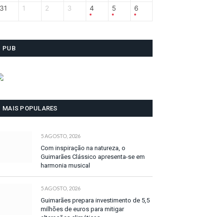
31
1
2
3
4
5
6
PUB
MAIS POPULARES
5 AGOSTO, 2026
Com inspiração na natureza, o
Guimarães Clássico apresenta-se em
harmonia musical
5 AGOSTO, 2026
Guimarães prepara investimento de 5,5
milhões de euros para mitigar