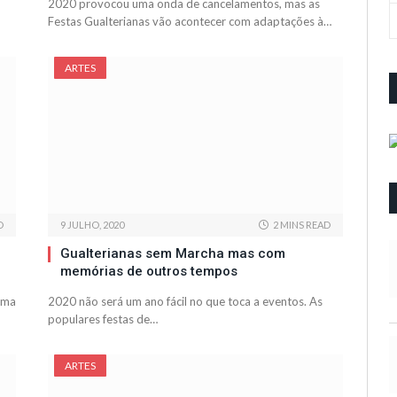
2020 provocou uma onda de cancelamentos, mas as
Festas Gualterianas vão acontecer com adaptações à…
ARTES
D
9 JULHO, 2020
2 MINS READ
Gualterianas sem Marcha mas com
memórias de outros tempos
ama
2020 não será um ano fácil no que toca a eventos. As
populares festas de…
ARTES