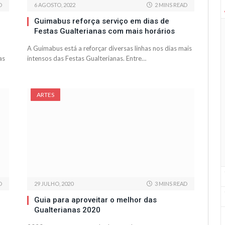
D
6 AGOSTO, 2022
2 MINS READ
Guimabus reforça serviço em dias de
Festas Gualterianas com mais horários
A Guimabus está a reforçar diversas linhas nos dias mais
as
intensos das Festas Gualterianas. Entre…
ARTES
D
29 JULHO, 2020
3 MINS READ
Guia para aproveitar o melhor das
Gualterianas 2020