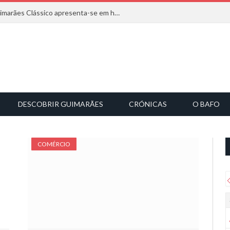
Com inspiração na natureza, o Guimarães Clássico apresenta-se em harmonia musical
DESCOBRIR GUIMARÃES
CRÓNICAS
O BAFO
COMÉRCIO