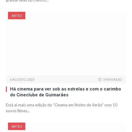
grande telas do Centro…
ARTES
6 AGOSTO, 2023
3 MINS READ
Há cinema para ver sob as estrelas e com o carimbo
do Cineclube de Guimarães
Está aí mais uma edição do “Cinema em Noites de Verão” com 10
novos filmes…
ARTES