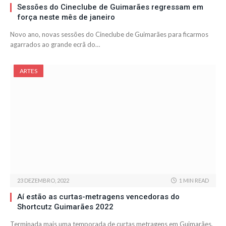
Sessões do Cineclube de Guimarães regressam em
força neste mês de janeiro
Novo ano, novas sessões do Cineclube de Guimarães para ficarmos
agarrados ao grande ecrã do…
ARTES
23 DEZEMBRO, 2022
1 MIN READ
Aí estão as curtas-metragens vencedoras do
Shortcutz Guimarães 2022
Terminada mais uma temporada de curtas metragens em Guimarães,