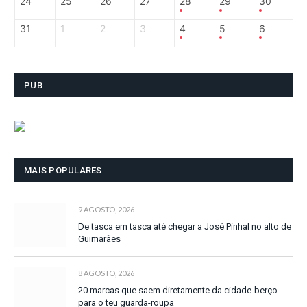
24
25
26
27
28
29
30
31
1
2
3
4
5
6
PUB
MAIS POPULARES
9 AGOSTO, 2026
De tasca em tasca até chegar a José Pinhal no alto de
Guimarães
8 AGOSTO, 2026
20 marcas que saem diretamente da cidade-berço
para o teu guarda-roupa