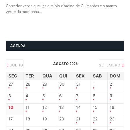
Corredor verde que liga o miolo citadino de Guimarães e o manto
verde da montanha…
AGENDA
AGOSTO 2026
JULHO
SETEMBRO
SEG
TER
QUA
QUI
SEX
SAB
DOM
27
28
29
30
31
1
2
3
4
5
6
7
8
9
10
11
12
13
14
15
16
17
18
19
20
21
22
23