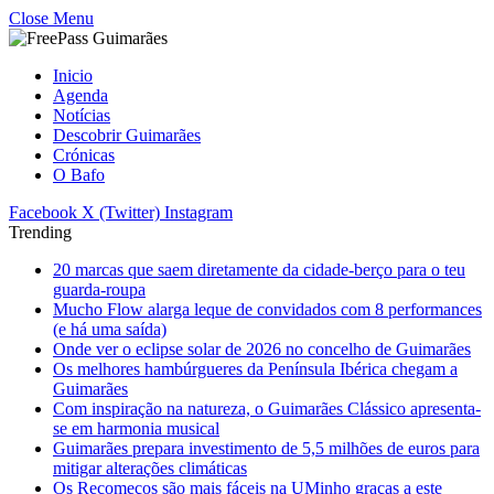
Close Menu
Inicio
Agenda
Notícias
Descobrir Guimarães
Crónicas
O Bafo
Facebook
X (Twitter)
Instagram
Trending
20 marcas que saem diretamente da cidade-berço para o teu
guarda-roupa
Mucho Flow alarga leque de convidados com 8 performances
(e há uma saída)
Onde ver o eclipse solar de 2026 no concelho de Guimarães
Os melhores hambúrgueres da Península Ibérica chegam a
Guimarães
Com inspiração na natureza, o Guimarães Clássico apresenta-
se em harmonia musical
Guimarães prepara investimento de 5,5 milhões de euros para
mitigar alterações climáticas
Os Recomeços são mais fáceis na UMinho graças a este