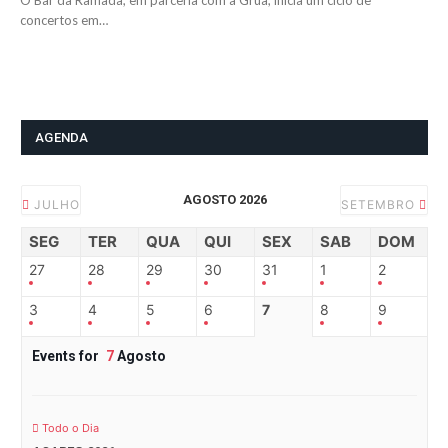
O Bar da Ramada, em parceria com a Grua, inicia um ciclo de
concertos em…
AGENDA
AGOSTO 2026
JULHO
SETEMBRO
SEG
TER
QUA
QUI
SEX
SAB
DOM
27
28
29
30
31
1
2
3
4
5
6
7
8
9
Events for
7
Agosto
Todo o Dia