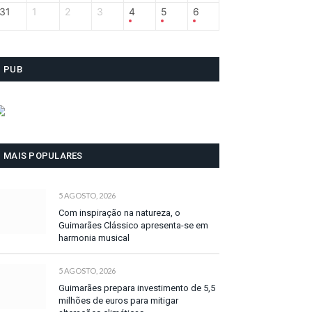
31
1
2
3
4
5
6
PUB
MAIS POPULARES
5 AGOSTO, 2026
Com inspiração na natureza, o
Guimarães Clássico apresenta-se em
harmonia musical
5 AGOSTO, 2026
Guimarães prepara investimento de 5,5
milhões de euros para mitigar