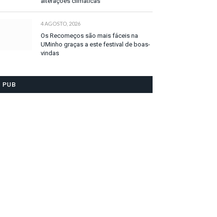
alterações climáticas
4 AGOSTO, 2026
Os Recomeços são mais fáceis na
UMinho graças a este festival de boas-
vindas
PUB