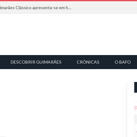
Com inspiração na natureza, o Guimarães Clássico apresenta-se em harmonia musical
DESCOBRIR GUIMARÃES
CRÓNICAS
O BAFO