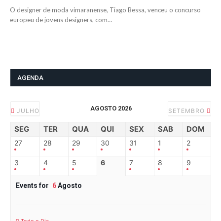
O designer de moda vimaranense, Tiago Bessa, venceu o concurso
europeu de jovens designers, com…
AGENDA
AGOSTO 2026
JULHO
SETEMBRO
SEG
TER
QUA
QUI
SEX
SAB
DOM
27
28
29
30
31
1
2
3
4
5
6
7
8
9
Events for
6
Agosto