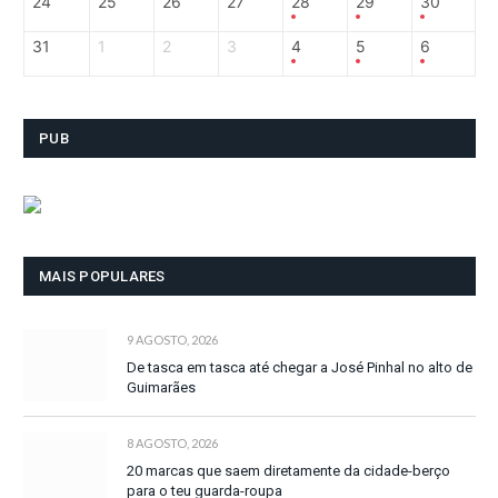
24
25
26
27
28
29
30
31
1
2
3
4
5
6
PUB
MAIS POPULARES
9 AGOSTO, 2026
De tasca em tasca até chegar a José Pinhal no alto de
Guimarães
8 AGOSTO, 2026
20 marcas que saem diretamente da cidade-berço
para o teu guarda-roupa