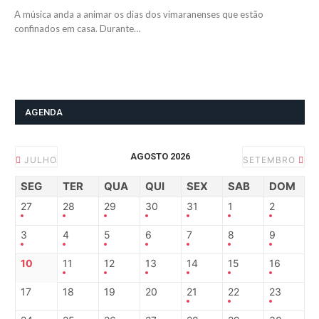
A música anda a animar os dias dos vimaranenses que estão
confinados em casa. Durante…
AGENDA
AGOSTO 2026
JULHO
SETEMBRO
SEG
TER
QUA
QUI
SEX
SAB
DOM
27
28
29
30
31
1
2
3
4
5
6
7
8
9
10
11
12
13
14
15
16
17
18
19
20
21
22
23