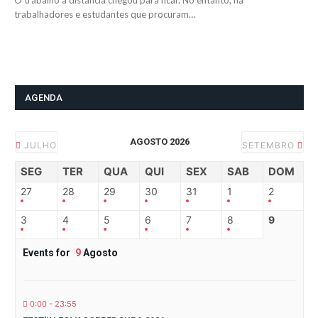
O trabalho à distância chegou para ficar. No entanto, há
trabalhadores e estudantes que procuram…
AGENDA
AGOSTO 2026
JULHO
SETEMBRO
SEG
TER
QUA
QUI
SEX
SAB
DOM
27
28
29
30
31
1
2
3
4
5
6
7
8
9
Events for
9
Agosto
0:00 - 23:55