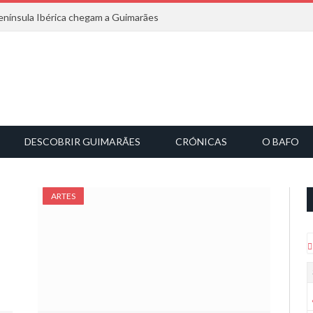
nínsula Ibérica chegam a Guimarães
DESCOBRIR GUIMARÃES
CRÓNICAS
O BAFO
ARTES