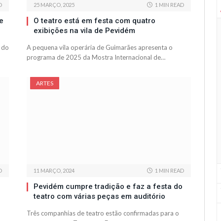
D
25 MARÇO, 2025
1 MIN READ
e
O teatro está em festa com quatro
exibições na vila de Pevidém
 do
A pequena vila operária de Guimarães apresenta o
programa de 2025 da Mostra Internacional de…
ARTES
D
11 MARÇO, 2024
1 MIN READ
Pevidém cumpre tradição e faz a festa do
teatro com várias peças em auditório
Três companhias de teatro estão confirmadas para o