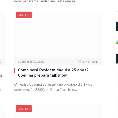
novo programa Teatro em Festa que se…
ARTES
D
15 SETEMBRO, 2021
1 MIN READ
Como será Pevidém daqui a 25 anos?
es
Coelima prepara talkshow
O Teatro Coelima apresenta no próximo dia 17 de
o.
setembro, às 22:00, na Praça Francisco…
ARTES