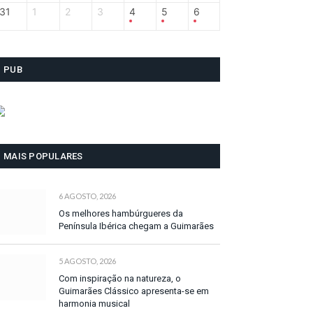
31
1
2
3
4
5
6
PUB
MAIS POPULARES
6 AGOSTO, 2026
Os melhores hambúrgueres da
Península Ibérica chegam a Guimarães
5 AGOSTO, 2026
Com inspiração na natureza, o
Guimarães Clássico apresenta-se em
harmonia musical