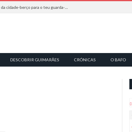
20 marcas que saem diretamente da cidade-berço para o teu guarda-roupa
DESCOBRIR GUIMARÃES
CRÓNICAS
O BAFO