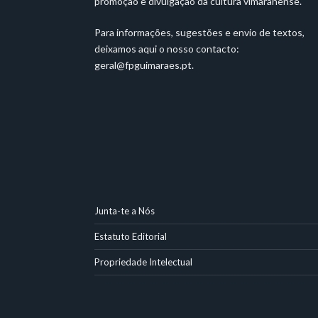
promoção e divulgação da cultura vimaranense.
Para informações, sugestões e envio de textos,
deixamos aqui o nosso contacto:
geral@fpguimaraes.pt
.
Junta-te a Nós
Estatuto Editorial
Propriedade Intelectual