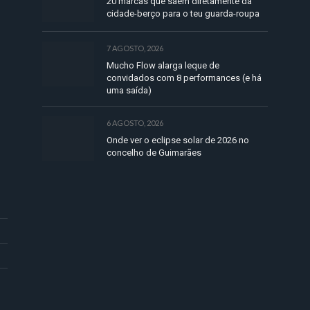
20 marcas que saem diretamente da
cidade-berço para o teu guarda-roupa
7 AGOSTO, 2026
Mucho Flow alarga leque de
convidados com 8 performances (e há
uma saída)
6 AGOSTO, 2026
Onde ver o eclipse solar de 2026 no
concelho de Guimarães