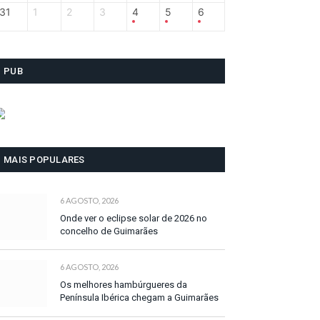
31
1
2
3
4
5
6
PUB
MAIS POPULARES
6 AGOSTO, 2026
Onde ver o eclipse solar de 2026 no
concelho de Guimarães
6 AGOSTO, 2026
Os melhores hambúrgueres da
Península Ibérica chegam a Guimarães