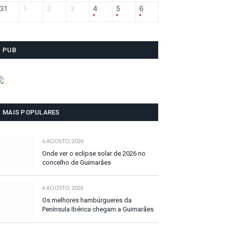
31
1
2
3
4
5
6
PUB
MAIS POPULARES
6 AGOSTO, 2026
Onde ver o eclipse solar de 2026 no
concelho de Guimarães
6 AGOSTO, 2026
Os melhores hambúrgueres da
Península Ibérica chegam a Guimarães