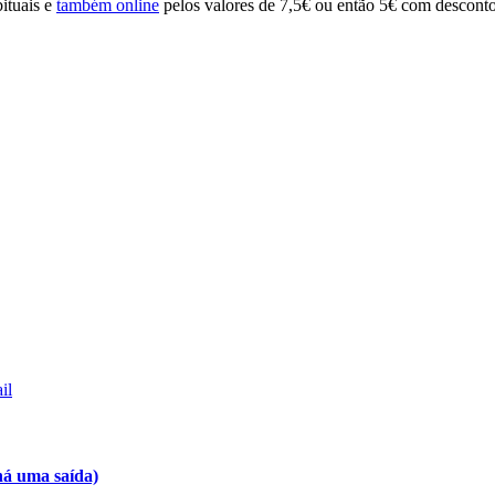
bituais e
também online
pelos valores de 7,5€ ou então 5€ com desconto
il
há uma saída)