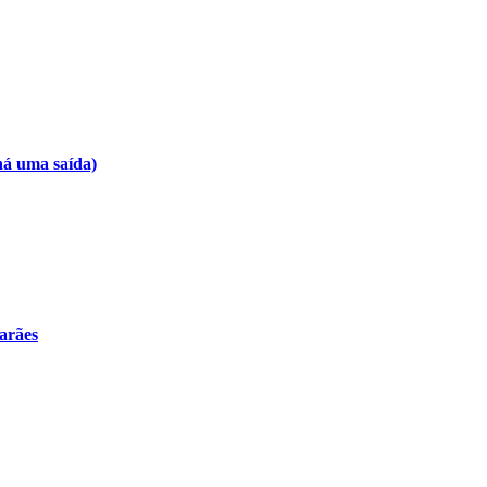
há uma saída)
arães