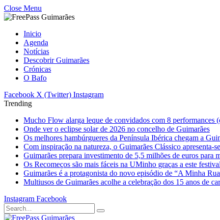
Close Menu
Inicio
Agenda
Notícias
Descobrir Guimarães
Crónicas
O Bafo
Facebook
X (Twitter)
Instagram
Trending
Mucho Flow alarga leque de convidados com 8 performances (
Onde ver o eclipse solar de 2026 no concelho de Guimarães
Os melhores hambúrgueres da Península Ibérica chegam a Gui
Com inspiração na natureza, o Guimarães Clássico apresenta-s
Guimarães prepara investimento de 5,5 milhões de euros para mi
Os Recomeços são mais fáceis na UMinho graças a este festiva
Guimarães é a protagonista do novo episódio de “A Minha Ru
Multiusos de Guimarães acolhe a celebração dos 15 anos de ca
Instagram
Facebook