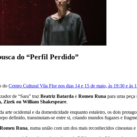
usca do “Perfil Perdido”
co do
Centro Cultural Vila Flor nos dias 14 e 15 de maio, às 19:30 e às 
izador de “Sara” traz
Beatriz Batarda
e
Romeu Runa
para uma peça s
, Zizek ou William Shakespeare
.
da arte ocidental e da domesticidade enquanto estaleiro, os dois protag
rpo definido, transmutam-se entre si, criando mundos fugazes e fragm
no Romeu Runa
, numa união com um dos mais reconhecidos cineastas e