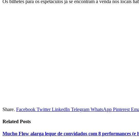
Os bilhetes para os espetáculos já se encontram à venda nos locais ha
Share.
Facebook
Twitter
LinkedIn
Telegram
WhatsApp
Pinterest
Ema
Related
Posts
Mucho Flow alarga leque de convidados com 8 performances (e 