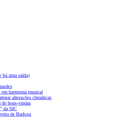
e há uma saída)
marães
e em harmonia musical
tigar alterações climáticas
l de boas-vindas
a” da SIC
rreira de Badoxa