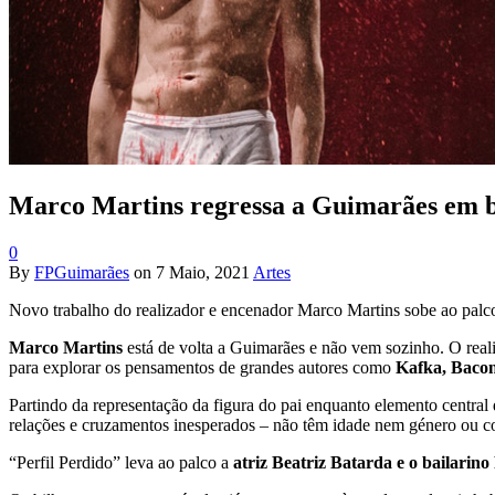
Marco Martins regressa a Guimarães em b
0
By
FPGuimarães
on
7 Maio, 2021
Artes
Novo trabalho do realizador e encenador Marco Martins sobe ao pal
Marco Martins
está de volta a Guimarães e não vem sozinho. O real
para explorar os pensamentos de grandes autores como
Kafka, Bacon
Partindo da representação da figura do pai enquanto elemento central 
relações e cruzamentos inesperados – não têm idade nem género ou co
“Perfil Perdido” leva ao palco a
atriz Beatriz Batarda e o bailari