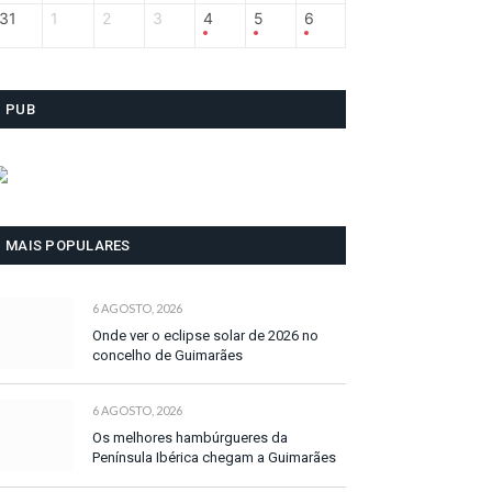
31
1
2
3
4
5
6
PUB
MAIS POPULARES
6 AGOSTO, 2026
Onde ver o eclipse solar de 2026 no
concelho de Guimarães
6 AGOSTO, 2026
Os melhores hambúrgueres da
Península Ibérica chegam a Guimarães