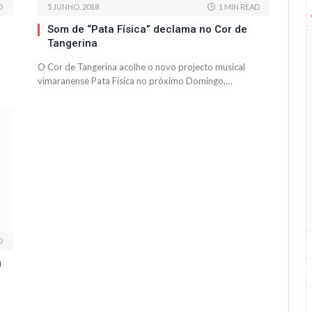
D
5 JUNHO, 2018
1 MIN READ
Som de “Pata Física” declama no Cor de
Tangerina
O Cor de Tangerina acolhe o novo projecto musical
vimaranense Pata Física no próximo Domingo,…
D
u