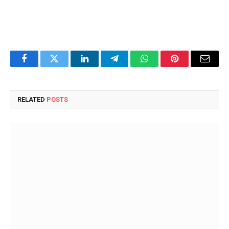
Facebook
Twitter
LinkedIn
Telegram
WhatsApp
Pinterest
Email
RELATED
POSTS