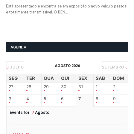
Está apresentado e encontra-se em exposição o novo veículo pessoal
e totalmente transmissível. O BEN…
AGENDA
AGOSTO 2026
JULHO
SETEMBRO
SEG
TER
QUA
QUI
SEX
SAB
DOM
27
28
29
30
31
1
2
3
4
5
6
7
8
9
Events for
7
Agosto