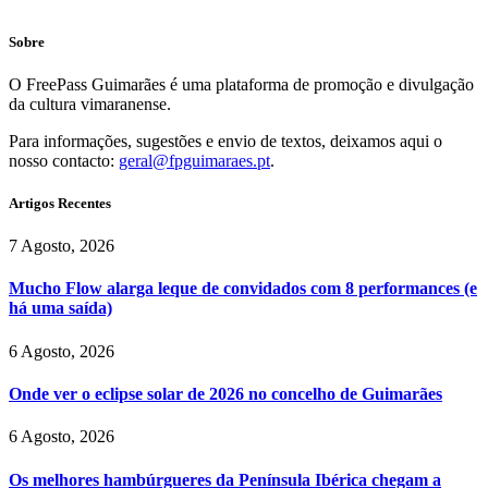
Sobre
O FreePass Guimarães é uma plataforma de promoção e divulgação
da cultura vimaranense.
Para informações, sugestões e envio de textos, deixamos aqui o
nosso contacto:
geral@fpguimaraes.pt
.
Artigos Recentes
7 Agosto, 2026
Mucho Flow alarga leque de convidados com 8 performances (e
há uma saída)
6 Agosto, 2026
Onde ver o eclipse solar de 2026 no concelho de Guimarães
6 Agosto, 2026
Os melhores hambúrgueres da Península Ibérica chegam a