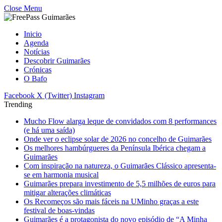
Close Menu
Inicio
Agenda
Notícias
Descobrir Guimarães
Crónicas
O Bafo
Facebook
X (Twitter)
Instagram
Trending
Mucho Flow alarga leque de convidados com 8 performances
(e há uma saída)
Onde ver o eclipse solar de 2026 no concelho de Guimarães
Os melhores hambúrgueres da Península Ibérica chegam a
Guimarães
Com inspiração na natureza, o Guimarães Clássico apresenta-
se em harmonia musical
Guimarães prepara investimento de 5,5 milhões de euros para
mitigar alterações climáticas
Os Recomeços são mais fáceis na UMinho graças a este
festival de boas-vindas
Guimarães é a protagonista do novo episódio de “A Minha