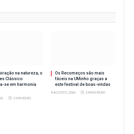
iração na natureza, o
Os Recomeços são mais
es Clássico
fáceis na UMinho graças a
ta-se em harmonia
este festival de boas-vindas
4 AGOSTO, 2026
2 MINS READ
26
1 MIN READ