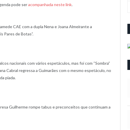
agenda pode ser
acompanhada neste link
.
Mamede CAE com a dupla Nena e Joana Almeirante a
s Pares de Botas”.
alcos nacionais com vários espetáculos, mas foi com “Sombra”
iana Cabral regressa a Guimarães com o mesmo espetáculo, no
da piada.
Teresa Guilherme rompe tabus e preconceitos que continuam a