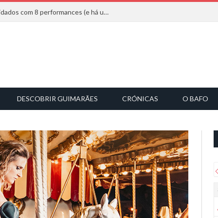
Mucho Flow alarga leque de convidados com 8 performances (e há uma saída)
DESCOBRIR GUIMARÃES
CRÓNICAS
O BAFO