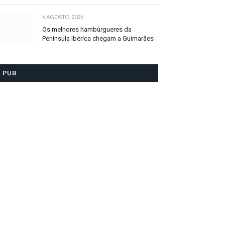
6 AGOSTO, 2026
Os melhores hambúrgueres da
Península Ibérica chegam a Guimarães
PUB