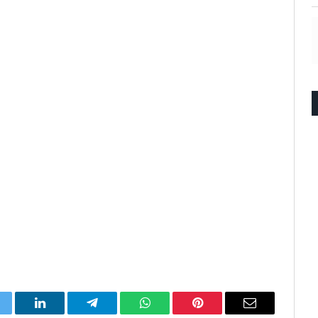
itter
LinkedIn
Telegram
WhatsApp
Pinterest
Email