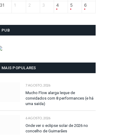
31
1
2
3
4
5
6
PUB
MAIS POPULARES
7 AGOSTO, 2026
Mucho Flow alarga leque de
convidados com 8 performances (e há
uma saída)
6 AGOSTO, 2026
Onde ver o eclipse solar de 2026 no
concelho de Guimarães