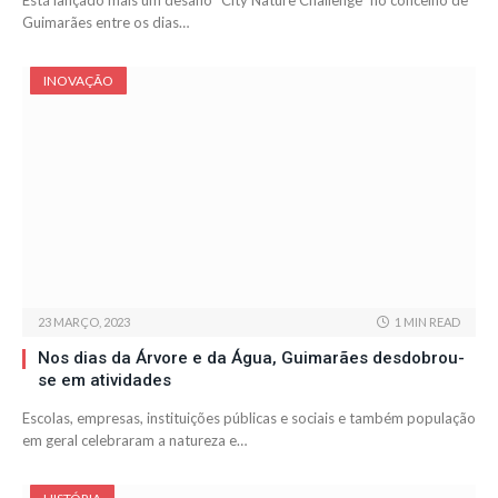
Está lançado mais um desafio “City Nature Challenge” no concelho de
Guimarães entre os dias…
INOVAÇÃO
23 MARÇO, 2023
1 MIN READ
Nos dias da Árvore e da Água, Guimarães desdobrou-
se em atividades
Escolas, empresas, instituições públicas e sociais e também população
em geral celebraram a natureza e…