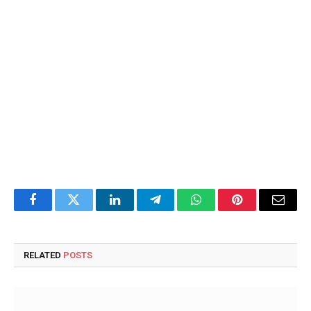
Facebook
Twitter
LinkedIn
Telegram
WhatsApp
Pinterest
Email
RELATED
POSTS