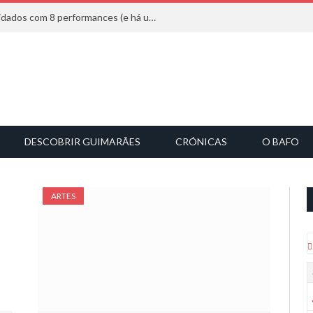
Mucho Flow alarga leque de convidados com 8 performances (e há uma saída)
DESCOBRIR GUIMARÃES
CRÓNICAS
O BAFO
ARTES