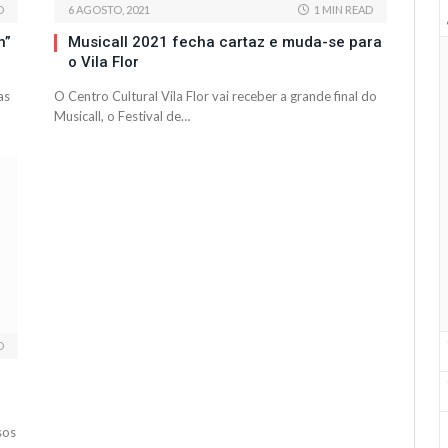
D
6 AGOSTO, 2021
1 MIN READ
n”
Musicall 2021 fecha cartaz e muda-se para
o Vila Flor
as
O Centro Cultural Vila Flor vai receber a grande final do
Musicall, o Festival de…
D
sos