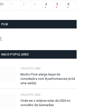
31
1
2
3
4
5
6
PUB
MAIS POPULARES
7 AGOSTO, 2026
Mucho Flow alarga leque de
convidados com 8 performances (e há
uma saída)
6 AGOSTO, 2026
Onde ver o eclipse solar de 2026 no
concelho de Guimarães