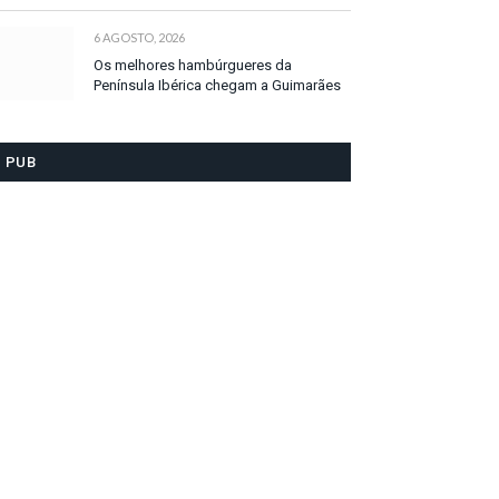
6 AGOSTO, 2026
Os melhores hambúrgueres da
Península Ibérica chegam a Guimarães
PUB