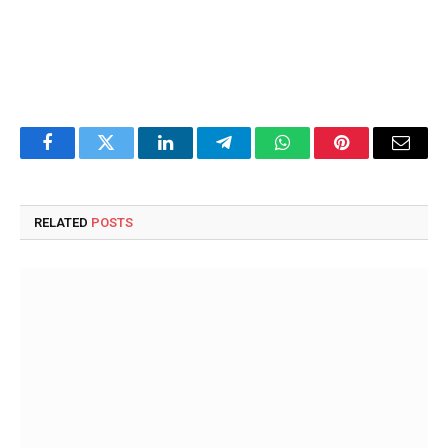
Facebook
Twitter
LinkedIn
Telegram
WhatsApp
Pinterest
Email
RELATED
POSTS