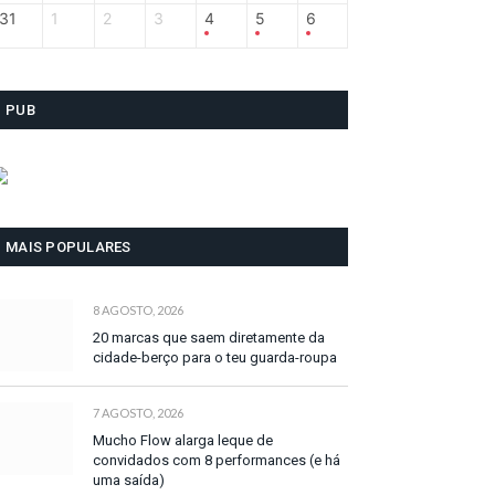
31
1
2
3
4
5
6
PUB
MAIS POPULARES
8 AGOSTO, 2026
20 marcas que saem diretamente da
cidade-berço para o teu guarda-roupa
7 AGOSTO, 2026
Mucho Flow alarga leque de
convidados com 8 performances (e há
uma saída)