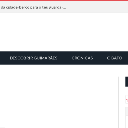
20 marcas que saem diretamente da cidade-berço para o teu guarda-roupa
DESCOBRIR GUIMARÃES
CRÓNICAS
O BAFO