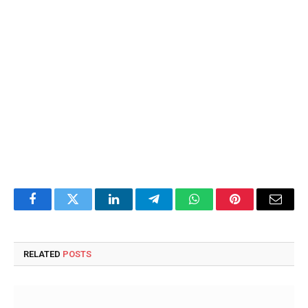
Facebook
Twitter
LinkedIn
Telegram
WhatsApp
Pinterest
Email
RELATED
POSTS