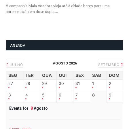
A companhia Mala Voadora viaja até à cidade berço para uma
apresentação em dose dupla.…
AGENDA
AGOSTO 2026
JULHO
SETEMBRO
SEG
TER
QUA
QUI
SEX
SAB
DOM
27
28
29
30
31
1
2
3
4
5
6
7
8
9
Events for
8
Agosto