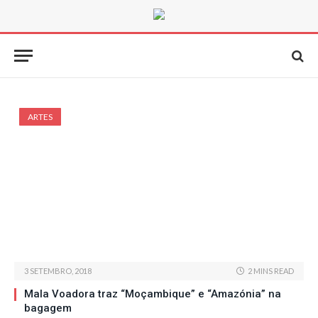
ARTES
3 SETEMBRO, 2018
2 MINS READ
Mala Voadora traz “Moçambique” e “Amazónia” na
bagagem