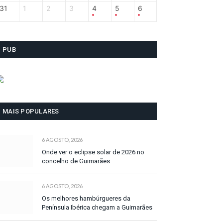
31
1
2
3
4
5
6
PUB
MAIS POPULARES
6 AGOSTO, 2026
Onde ver o eclipse solar de 2026 no
concelho de Guimarães
6 AGOSTO, 2026
Os melhores hambúrgueres da
Península Ibérica chegam a Guimarães